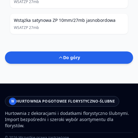
WSATZP 27mb
Wstążka satynowa ZP 10mm/27mb jasnobordowa
WSATZP 27mb
Do góry
HURTOWNIA POGOTOWIE FLORYSTYCZNO-ŚLUBNE
Hurtownia z dekoracjami i dodatkami florystyczno ślubnymi.
Import bezpośredni i szeroki wybór asortymentu dla
florystów.
©
2026
Wszystkie prawa zastrzeżone.