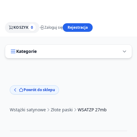
KOSZYK
0
Zaloguj się
Rejestracja
Kategorie
Powrót do sklepu
Wstążki satynowe
Złote paski
WSATZP 27mb