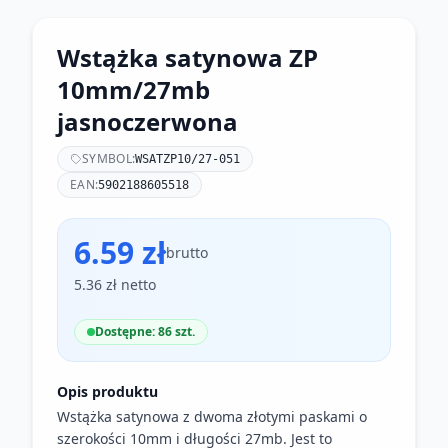
Wstążka satynowa ZP
10mm/27mb
jasnoczerwona
SYMBOL:
WSATZP10/27-051
EAN:
5902188605518
6.59 zł
brutto
5.36 zł netto
Dostępne: 86 szt.
Opis produktu
Wstążka satynowa z dwoma złotymi paskami o
szerokości 10mm i długości 27mb. Jest to