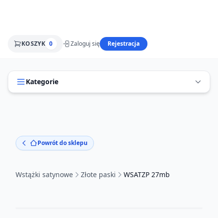
KOSZYK
0
Zaloguj się
Rejestracja
Kategorie
Powrót do sklepu
Wstążki satynowe
Złote paski
WSATZP 27mb