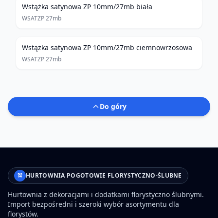
Wstążka satynowa ZP 10mm/27mb biała
WSATZP 27mb
Wstążka satynowa ZP 10mm/27mb ciemnowrzosowa
WSATZP 27mb
Do góry
HURTOWNIA POGOTOWIE FLORYSTYCZNO-ŚLUBNE
Hurtownia z dekoracjami i dodatkami florystyczno ślubnymi.
Import bezpośredni i szeroki wybór asortymentu dla
florystów.