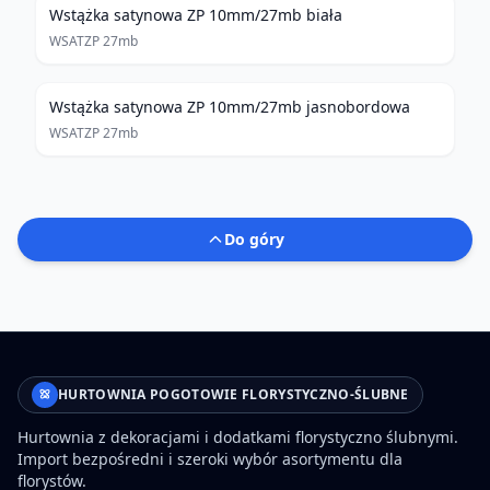
Wstążka satynowa ZP 10mm/27mb biała
WSATZP 27mb
Wstążka satynowa ZP 10mm/27mb jasnobordowa
WSATZP 27mb
Do góry
HURTOWNIA POGOTOWIE FLORYSTYCZNO-ŚLUBNE
Hurtownia z dekoracjami i dodatkami florystyczno ślubnymi.
Import bezpośredni i szeroki wybór asortymentu dla
florystów.