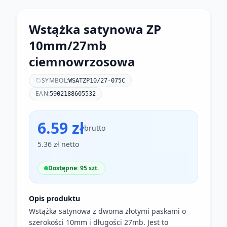
Wstążka satynowa ZP
10mm/27mb
ciemnowrzosowa
SYMBOL:
WSATZP10/27-075C
EAN:
5902188605532
6.59 zł
brutto
5.36 zł netto
Dostępne: 95 szt.
Opis produktu
Wstążka satynowa z dwoma złotymi paskami o
szerokości 10mm i długości 27mb. Jest to