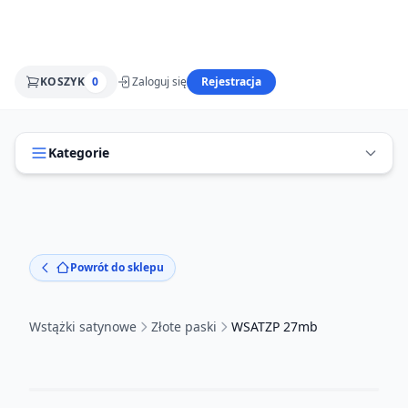
KOSZYK
0
Zaloguj się
Rejestracja
Kategorie
Powrót do sklepu
Wstążki satynowe
Złote paski
WSATZP 27mb