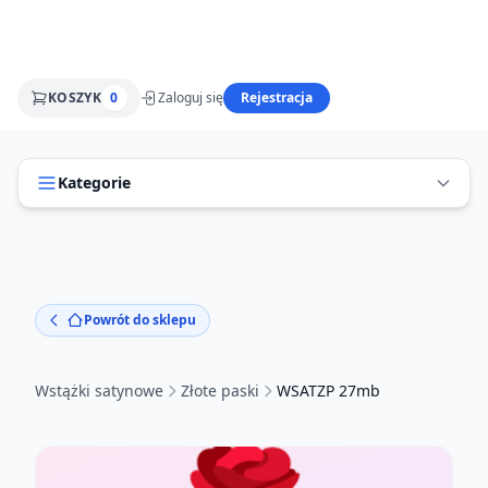
KOSZYK
0
Zaloguj się
Rejestracja
Kategorie
Powrót do sklepu
Wstążki satynowe
Złote paski
WSATZP 27mb