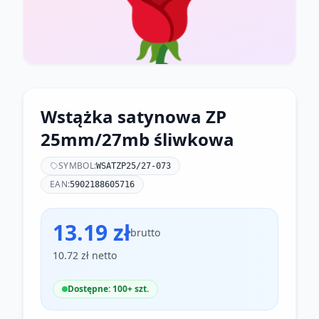
🌹
Wstążka satynowa ZP
25mm/27mb śliwkowa
SYMBOL:
WSATZP25/27-073
EAN:
5902188605716
13.19 zł
brutto
10.72 zł netto
Dostępne: 100+ szt.