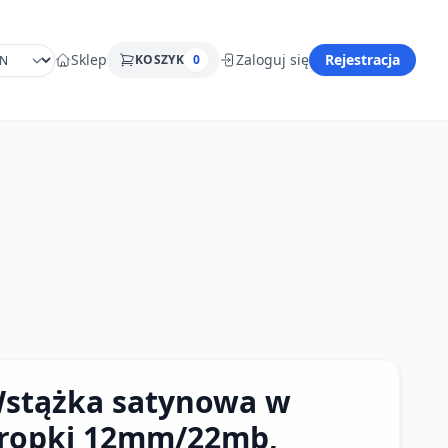
Sklep
Zaloguj się
Rejestracja
KOSZYK
0
stążka satynowa w
ropki 12mm/22mb,