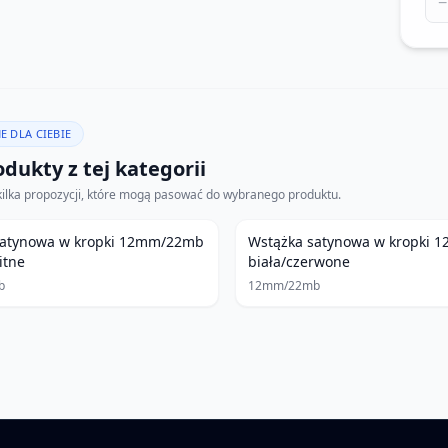
−
E DLA CIEBIE
dukty z tej kategorii
kilka propozycji, które mogą pasować do wybranego produktu.
satynowa w kropki 12mm/22mb
Wstążka satynowa w kropki
itne
biała/czerwone
b
12mm/22mb