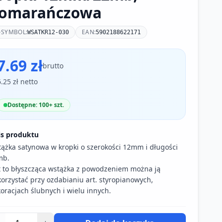
omarańczowa
SYMBOL:
EAN:
WSATKR12-030
5902188622171
7.69 zł
brutto
6.25 zł netto
Dostępne: 100+ szt.
is produktu
ążka satynowa w kropki o szerokości 12mm i długości
mb.
t to błyszcząca wstążka z powodzeniem można ją
orzystać przy ozdabianiu art. styropianowych,
oracjach ślubnych i wielu innych.