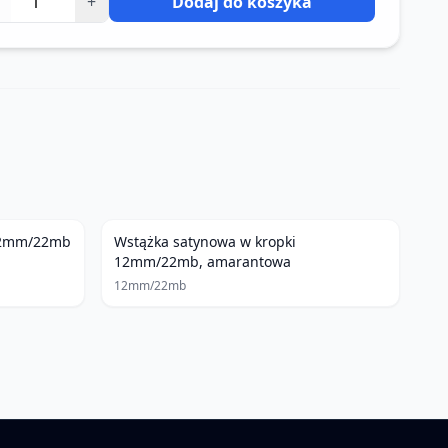
+
Dodaj do koszyka
 12mm/22mb
Wstążka satynowa w kropki
12mm/22mb, amarantowa
12mm/22mb