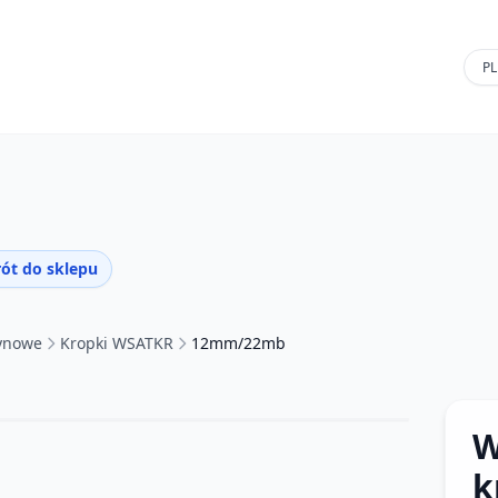
ót do sklepu
tynowe
Kropki WSATKR
12mm/22mb
W
k