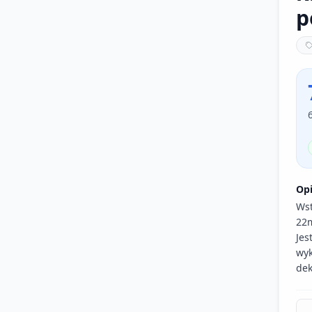
p
Op
Wst
22
Jes
wyk
dek