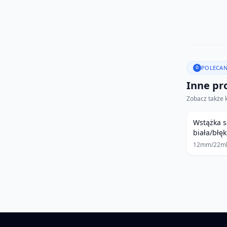
POLECAN
Inne pro
Zobacz także 
Wstążka 
biała/błęk
12mm/22m