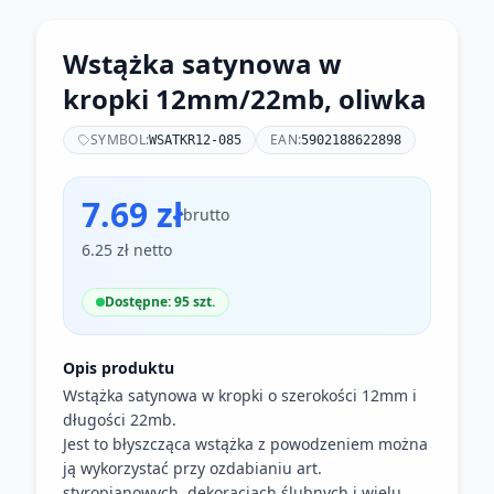
Wstążka satynowa w
kropki 12mm/22mb, oliwka
SYMBOL:
EAN:
WSATKR12-085
5902188622898
7.69 zł
brutto
6.25 zł netto
Dostępne: 95 szt.
Opis produktu
Wstążka satynowa w kropki o szerokości 12mm i
długości 22mb.
Jest to błyszcząca wstążka z powodzeniem można
ją wykorzystać przy ozdabianiu art.
styropianowych, dekoracjach ślubnych i wielu