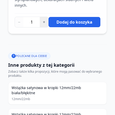
innych.
−
+
Dodaj do koszyka
POLECANE DLA CIEBIE
Inne produkty z tej kategorii
Zobacz także kilka propozycji, które mogą pasować do wybranego
produktu.
Wstążka satynowa w kropki 12mm/22mb
biała/błękitne
12mm/22mb
Wstążka satynowa w kropki 12mm/22mb