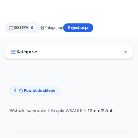
KOSZYK
0
Zaloguj się
Rejestracja
Kategorie
Powrót do sklepu
Wstążki satynowe
Kropki WSATKR
12mm/22mb