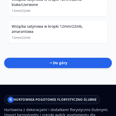
biała/czerwone
12mm/22mb
Wstążka satynowa w kropki 12mm/22mb,
amarantowa
12mm/22mb
Do góry
HURTOWNIA POGOTOWIE FLORYSTYCZNO-ŚLUBNE
Hurtownia z dekoracjami i dodatkami florystyczno ślubnymi.
Import bezpośredni i szeroki wybór asortymentu dla