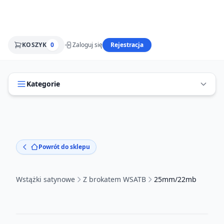
KOSZYK
0
Zaloguj się
Rejestracja
Kategorie
Powrót do sklepu
Wstążki satynowe
Z brokatem WSATB
25mm/22mb