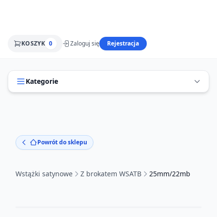
KOSZYK
0
Zaloguj się
Rejestracja
Kategorie
Powrót do sklepu
Wstążki satynowe
Z brokatem WSATB
25mm/22mb