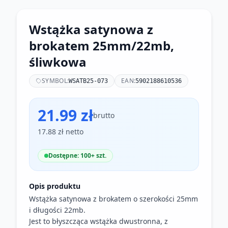
Wstążka satynowa z
brokatem 25mm/22mb,
śliwkowa
SYMBOL:
EAN:
WSATB25-073
5902188610536
21.99 zł
brutto
17.88 zł netto
Dostępne: 100+ szt.
Opis produktu
Wstążka satynowa z brokatem o szerokości 25mm
i długości 22mb.
Jest to błyszcząca wstążka dwustronna, z