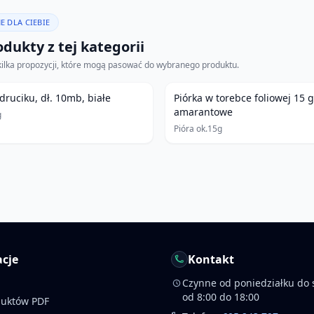
E DLA CIEBIE
dukty z tej kategorii
kilka propozycji, które mogą pasować do wybranego produktu.
druciku, dł. 10mb, białe
Piórka w torebce foliowej 15 
amarantowe
g
Pióra ok.15g
cje
Kontakt
Czynne od poniedziałku do 
od 8:00 do 18:00
duktów PDF