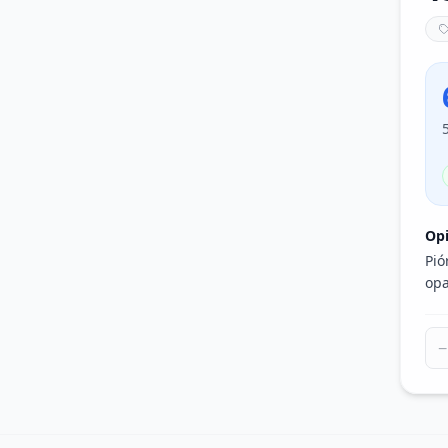
Op
Pió
opa
−