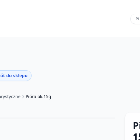
ót do sklepu
orystyczne
Pióra ok.15g
P
1