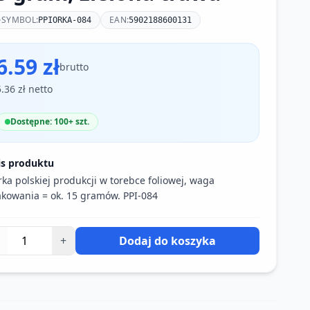
SYMBOL:
EAN:
PPIORKA-084
5902188600131
6.59 zł
brutto
5.36 zł netto
Dostępne: 100+ szt.
is produktu
rka polskiej produkcji w torebce foliowej, waga
kowania = ok. 15 gramów. PPI-084
+
Dodaj do koszyka