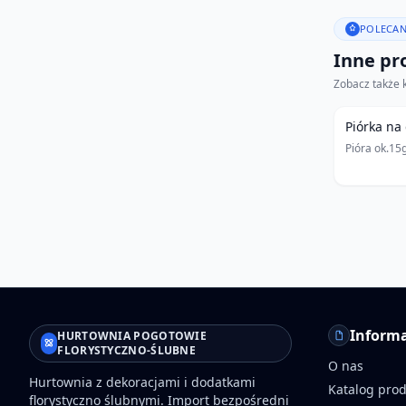
POLECAN
Inne pro
Zobacz także 
Piórka na 
Pióra ok.15
Informa
HURTOWNIA POGOTOWIE
FLORYSTYCZNO-ŚLUBNE
O nas
Hurtownia z dekoracjami i dodatkami
Katalog pro
florystyczno ślubnymi. Import bezpośredni