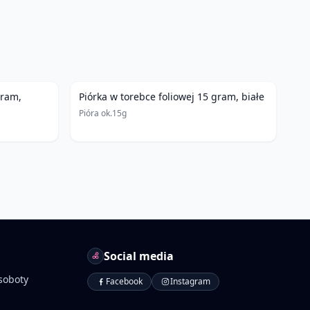
gram,
Piórka w torebce foliowej 15 gram, białe
Pióra ok.15g
Social media
soboty
Facebook
Instagram