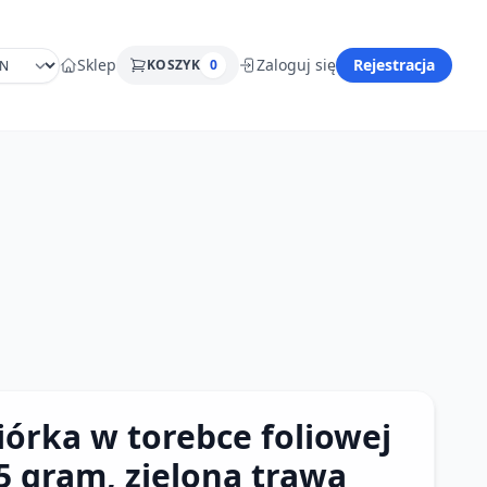
Sklep
Zaloguj się
Rejestracja
KOSZYK
0
iórka w torebce foliowej
5 gram, zielona trawa