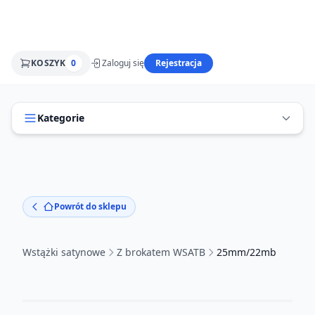
KOSZYK
0
Zaloguj się
Rejestracja
Kategorie
Powrót do sklepu
Wstążki satynowe
Z brokatem WSATB
25mm/22mb