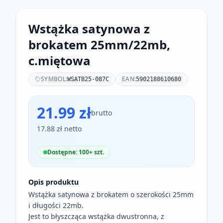
Wstążka satynowa z
brokatem 25mm/22mb,
c.miętowa
SYMBOL:
EAN:
WSATB25-087C
5902188610680
21.99 zł
brutto
17.88 zł netto
Dostępne: 100+ szt.
Opis produktu
Wstążka satynowa z brokatem o szerokości 25mm
i długości 22mb.
Jest to błyszcząca wstążka dwustronna, z