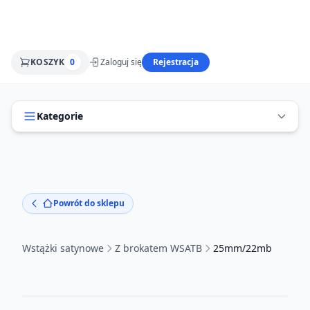
KOSZYK
0
Zaloguj się
Rejestracja
Kategorie
Powrót do sklepu
Wstążki satynowe
Z brokatem WSATB
25mm/22mb