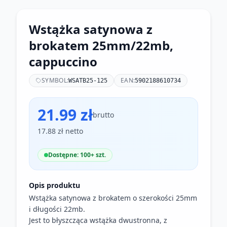
Wstążka satynowa z
brokatem 25mm/22mb,
cappuccino
SYMBOL:
EAN:
WSATB25-125
5902188610734
21.99 zł
brutto
17.88 zł netto
Dostępne: 100+ szt.
Opis produktu
Wstążka satynowa z brokatem o szerokości 25mm
i długości 22mb.
Jest to błyszcząca wstążka dwustronna, z