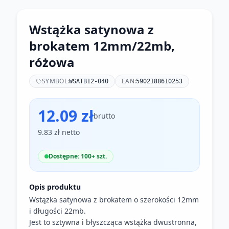
Wstążka satynowa z
brokatem 12mm/22mb,
różowa
SYMBOL:
EAN:
WSATB12-040
5902188610253
12.09 zł
brutto
9.83 zł netto
Dostępne: 100+ szt.
Opis produktu
Wstążka satynowa z brokatem o szerokości 12mm
i długości 22mb.
Jest to sztywna i błyszcząca wstążka dwustronna,