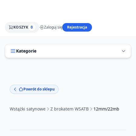
KOSZYK
0
Zaloguj się
Rejestracja
Kategorie
Powrót do sklepu
Wstążki satynowe
Z brokatem WSATB
12mm/22mb