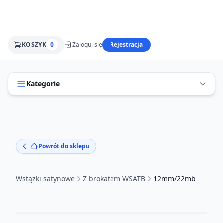
KOSZYK
0
Zaloguj się
Rejestracja
Kategorie
Powrót do sklepu
Wstążki satynowe
Z brokatem WSATB
12mm/22mb