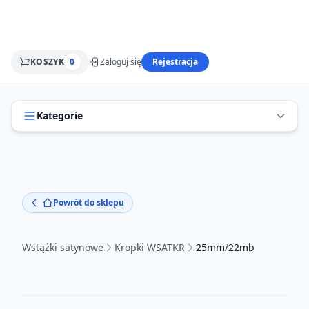
KOSZYK
0
Zaloguj się
Rejestracja
Kategorie
Powrót do sklepu
Wstążki satynowe
Kropki WSATKR
25mm/22mb