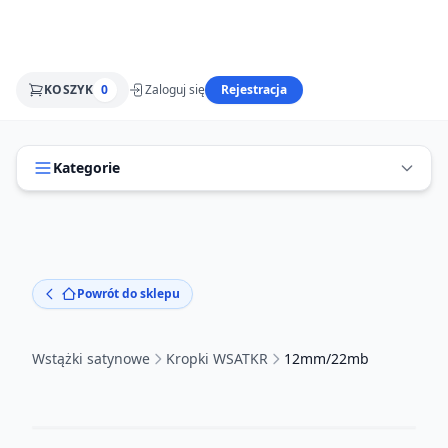
KOSZYK
0
Zaloguj się
Rejestracja
Kategorie
Powrót do sklepu
Wstążki satynowe
Kropki WSATKR
12mm/22mb