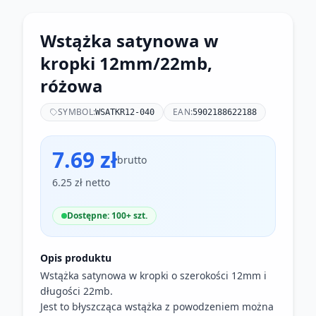
Wstążka satynowa w
kropki 12mm/22mb,
różowa
SYMBOL:
EAN:
WSATKR12-040
5902188622188
7.69 zł
brutto
6.25 zł netto
Dostępne: 100+ szt.
Opis produktu
Wstążka satynowa w kropki o szerokości 12mm i
długości 22mb.
Jest to błyszcząca wstążka z powodzeniem można