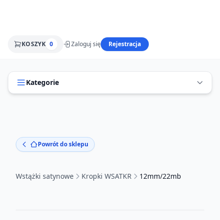
KOSZYK
0
Zaloguj się
Rejestracja
Kategorie
Powrót do sklepu
Wstążki satynowe
Kropki WSATKR
12mm/22mb