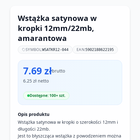
Wstążka satynowa w
kropki 12mm/22mb,
amarantowa
SYMBOL:
EAN:
WSATKR12-044
5902188622195
7.69 zł
brutto
6.25 zł netto
Dostępne: 100+ szt.
Opis produktu
Wstążka satynowa w kropki o szerokości 12mm i
długości 22mb.
Jest to błyszcząca wstążka z powodzeniem można