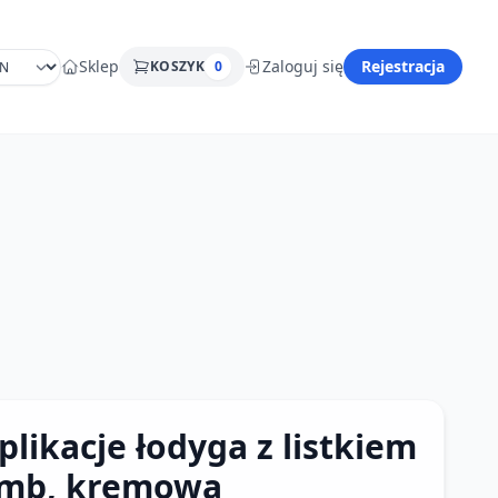
Sklep
Zaloguj się
Rejestracja
KOSZYK
0
plikacje łodyga z listkiem
mb, kremowa