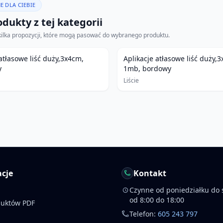
E DLA CIEBIE
dukty z tej kategorii
kilka propozycji, które mogą pasować do wybranego produktu.
 atłasowe liść duży,3x4cm,
Aplikacje atłasowe liść duży,
y
1mb, bordowy
Liście
cje
Kontakt
Czynne od poniedziałku do 
od 8:00 do 18:00
duktów PDF
Telefon:
605 243 797