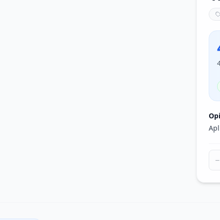
Op
Apl
−