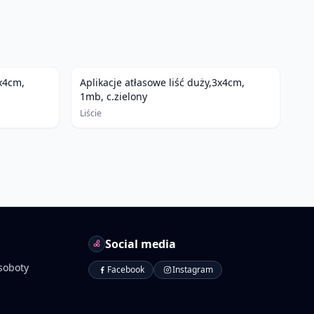
3x4cm,
Aplikacje atłasowe liść duży,3x4cm,
1mb, c.zielony
Liście
Social media
soboty
Facebook
Instagram