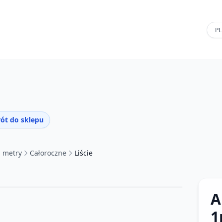
ót do sklepu
a metry
Całoroczne
Liście
A
1