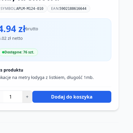
SYMBOL:
EAN:
APLM-M124-010
5902188616644
4.94 zł
brutto
4.02 zł netto
Dostępne: 76 szt.
is produktu
ikacje na metry łodyga z listkiem, długość 1mb.
+
Dodaj do koszyka