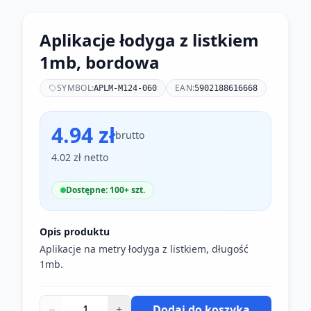
Aplikacje łodyga z listkiem
1mb, bordowa
SYMBOL:
EAN:
APLM-M124-060
5902188616668
4.94 zł
brutto
4.02 zł netto
Dostępne: 100+ szt.
Opis produktu
Aplikacje na metry łodyga z listkiem, długość
1mb.
−
+
Dodaj do koszyka