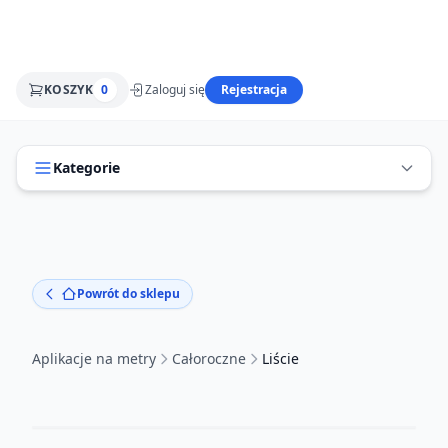
KOSZYK
0
Zaloguj się
Rejestracja
Kategorie
Powrót do sklepu
Aplikacje na metry
Całoroczne
Liście