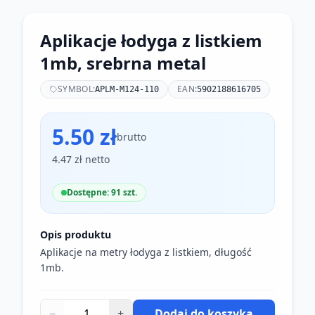
Aplikacje łodyga z listkiem
1mb, srebrna metal
SYMBOL:
EAN:
APLM-M124-110
5902188616705
5.50 zł
brutto
4.47 zł netto
Dostępne: 91 szt.
Opis produktu
Aplikacje na metry łodyga z listkiem, długość
1mb.
−
+
Dodaj do koszyka