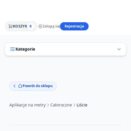
KOSZYK
0
Zaloguj się
Rejestracja
Kategorie
Powrót do sklepu
Aplikacje na metry
Całoroczne
Liście