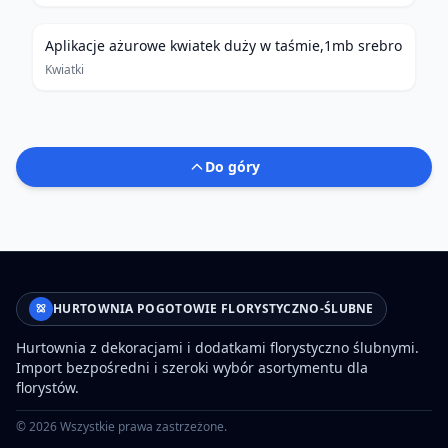
Aplikacje ażurowe kwiatek duży w taśmie,1mb srebro
Kwiatki
Do góry
HURTOWNIA POGOTOWIE FLORYSTYCZNO-ŚLUBNE
Hurtownia z dekoracjami i dodatkami florystyczno ślubnymi.
Import bezpośredni i szeroki wybór asortymentu dla
florystów.
©
2026
Wszystkie prawa zastrzeżone.