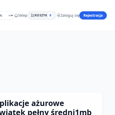
Sklep
Zaloguj się
Rejestracja
KOSZYK
0
plikacje ażurowe
wiatek pełny średni1mb