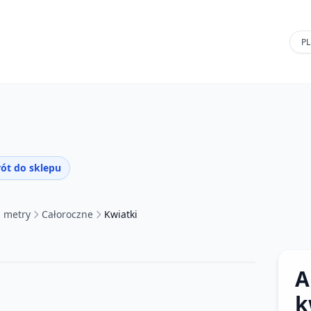
ót do sklepu
a metry
Całoroczne
Kwiatki
A
k