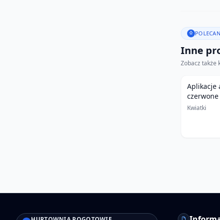
POLECAN
Inne pro
Zobacz także 
Aplikacje
czerwone
Kwiatki
Informa
HURTOWNIA POGOTOWIE