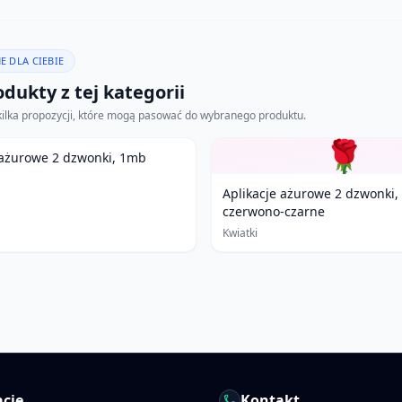
E DLA CIEBIE
dukty z tej kategorii
kilka propozycji, które mogą pasować do wybranego produktu.
🌹
 ażurowe 2 dzwonki, 1mb
Aplikacje ażurowe 2 dzwonki
czerwono-czarne
Kwiatki
cje
Kontakt