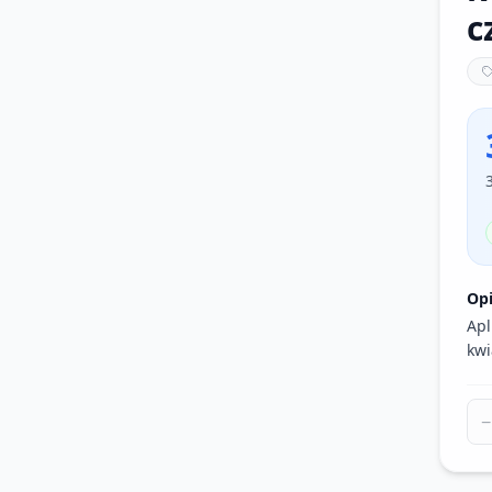
c
Op
Apl
kwi
−