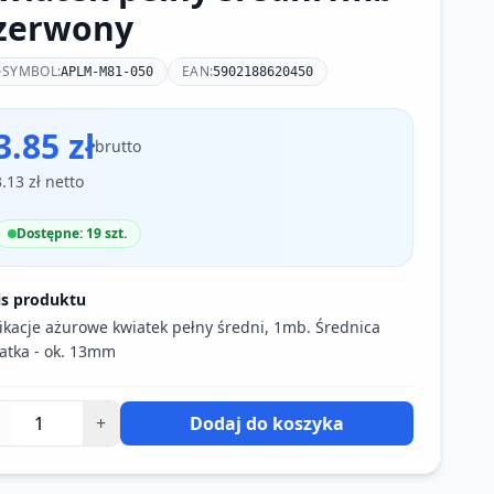
zerwony
SYMBOL:
EAN:
APLM-M81-050
5902188620450
3.85 zł
brutto
3.13 zł netto
Dostępne: 19 szt.
is produktu
ikacje ażurowe kwiatek pełny średni, 1mb. Średnica
atka - ok. 13mm
+
Dodaj do koszyka