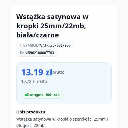
Wstążka satynowa w
kropki 25mm/22mb,
biała/czarne
SYMBOL:
WSATKR25-001/900
EAN:
5902188607703
13.19 zł
brutto
10.72 zł netto
Dostępne: 100+ szt.
Opis produktu
Wstążka satynowa w kropki o szerokości 25mm i
długości 22mb.