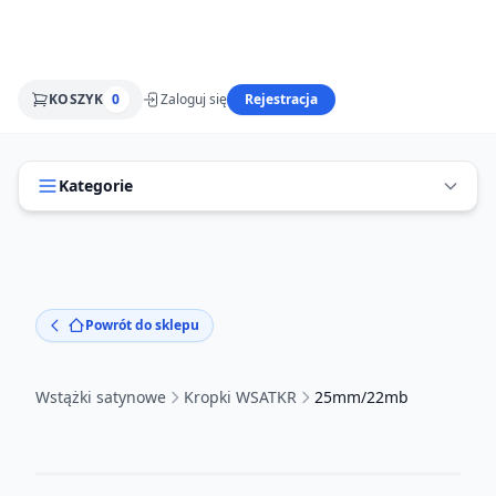
KOSZYK
0
Zaloguj się
Rejestracja
Kategorie
Powrót do sklepu
Wstążki satynowe
Kropki WSATKR
25mm/22mb