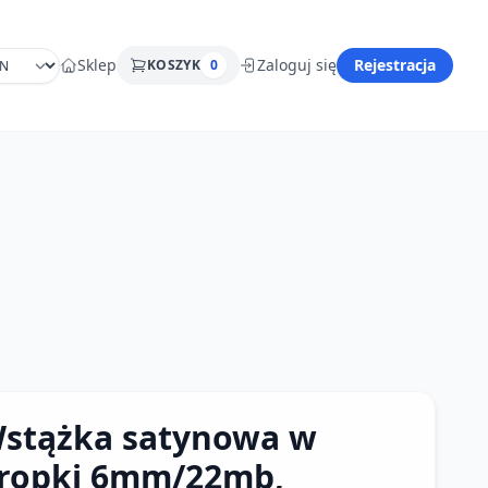
Sklep
Zaloguj się
Rejestracja
KOSZYK
0
stążka satynowa w
ropki 6mm/22mb,