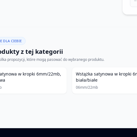
−
E DLA CIEBIE
dukty z tej kategorii
kilka propozycji, które mogą pasować do wybranego produktu.
satynowa w kropki 6mm/22mb,
Wstążka satynowa w kropki 
owa
biała/białe
b
06mm/22mb