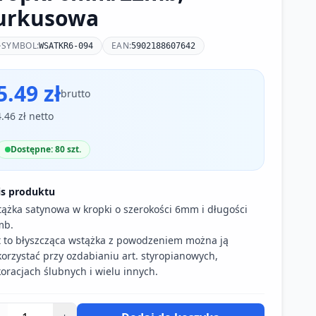
urkusowa
SYMBOL:
EAN:
WSATKR6-094
5902188607642
5.49 zł
brutto
4.46 zł netto
Dostępne: 80 szt.
is produktu
ążka satynowa w kropki o szerokości 6mm i długości
mb.
t to błyszcząca wstążka z powodzeniem można ją
orzystać przy ozdabianiu art. styropianowych,
oracjach ślubnych i wielu innych.