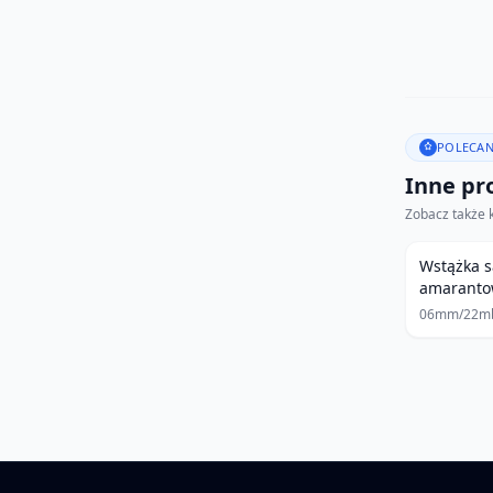
POLECAN
Inne pro
Zobacz także 
Wstążka 
amarant
06mm/22m