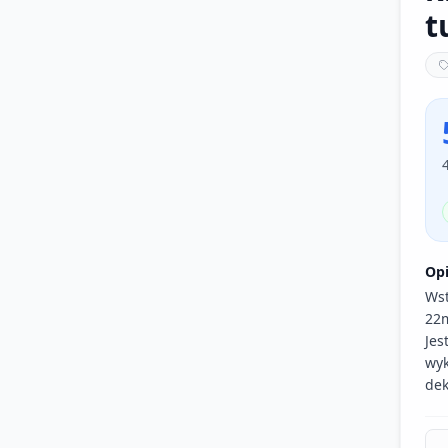
t
Op
Wst
22
Jes
wyk
dek