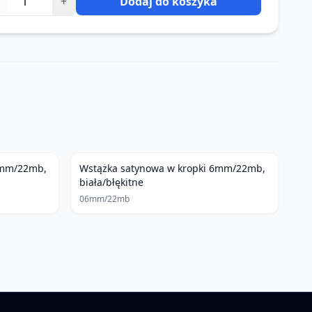
+
Dodaj do koszyka
6mm/22mb,
Wstążka satynowa w kropki 6mm/22mb,
biała/błękitne
06mm/22mb