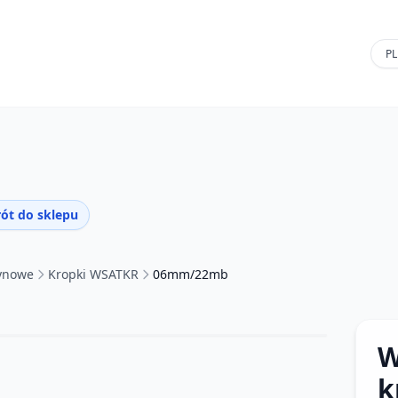
ót do sklepu
tynowe
Kropki WSATKR
06mm/22mb
W
k