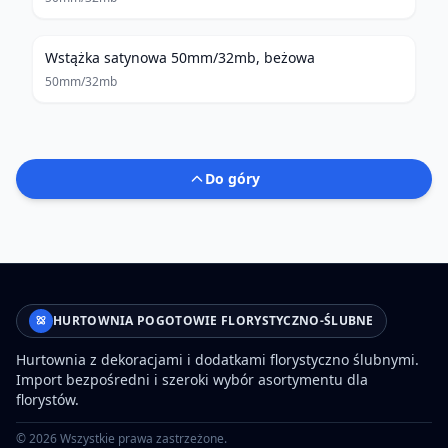
Wstążka satynowa 50mm/32mb, beżowa
50mm/32mb
Do góry
HURTOWNIA POGOTOWIE FLORYSTYCZNO-ŚLUBNE
Hurtownia z dekoracjami i dodatkami florystyczno ślubnymi.
Import bezpośredni i szeroki wybór asortymentu dla
florystów.
©
2026
Wszystkie prawa zastrzeżone.