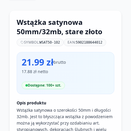
Wstążka satynowa
50mm/32mb, stare złoto
SYMBOL:
EAN:
WSAT50-102
5902188644012
21.99 zł
brutto
17.88 zł netto
Dostępne: 100+ szt.
Opis produktu
Wstążka satynowa o szerokości 50mm i długości
32mb. Jest to błyszcząca wstążka z powodzeniem
można ją wykorzystać przy ozdabianiu art.
styropianowych, dekoracjach ślubnych i wielu