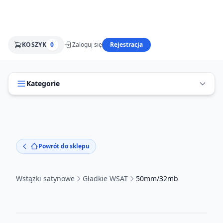
KOSZYK
0
Zaloguj się
Rejestracja
Kategorie
Powrót do sklepu
Wstążki satynowe
Gładkie WSAT
50mm/32mb