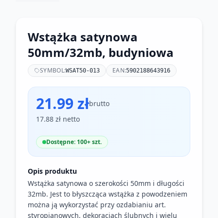
Wstążka satynowa
50mm/32mb, budyniowa
SYMBOL:
EAN:
WSAT50-013
5902188643916
21.99 zł
brutto
17.88 zł netto
Dostępne: 100+ szt.
Opis produktu
Wstążka satynowa o szerokości 50mm i długości
32mb. Jest to błyszcząca wstążka z powodzeniem
można ją wykorzystać przy ozdabianiu art.
styropianowych, dekoracjach ślubnych i wielu