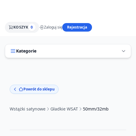
KOSZYK
0
Zaloguj się
Rejestracja
Kategorie
Powrót do sklepu
Wstążki satynowe
Gładkie WSAT
50mm/32mb