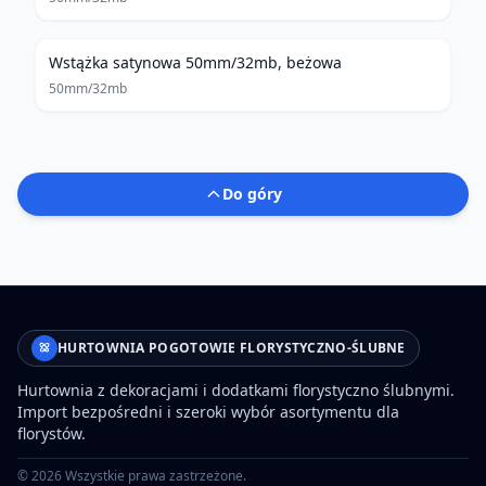
Wstążka satynowa 50mm/32mb, beżowa
50mm/32mb
Do góry
HURTOWNIA POGOTOWIE FLORYSTYCZNO-ŚLUBNE
Hurtownia z dekoracjami i dodatkami florystyczno ślubnymi.
Import bezpośredni i szeroki wybór asortymentu dla
florystów.
©
2026
Wszystkie prawa zastrzeżone.