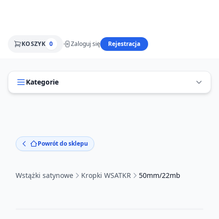
KOSZYK
0
Zaloguj się
Rejestracja
Kategorie
Powrót do sklepu
Wstążki satynowe
Kropki WSATKR
50mm/22mb