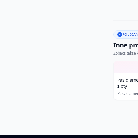
POLECAN
Inne pro
Zobacz także 
Pas diam
złoty
Pasy diame