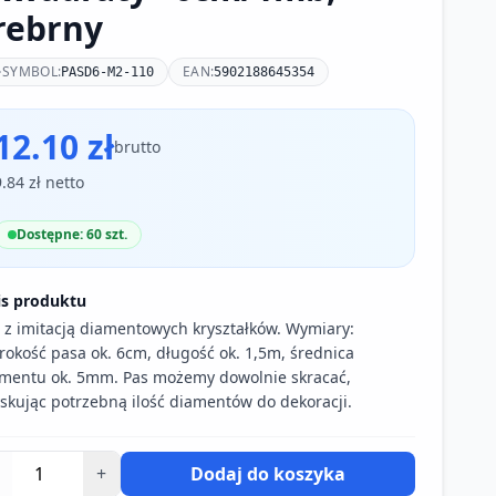
rebrny
SYMBOL:
EAN:
PASD6-M2-110
5902188645354
12.10 zł
brutto
9.84 zł netto
Dostępne: 60 szt.
is produktu
 z imitacją diamentowych kryształków. Wymiary:
rokość pasa ok. 6cm, długość ok. 1,5m, średnica
mentu ok. 5mm. Pas możemy dowolnie skracać,
skując potrzebną ilość diamentów do dekoracji.
+
Dodaj do koszyka