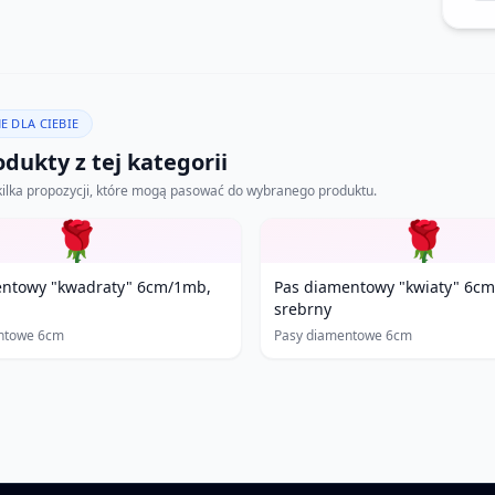
E DLA CIEBIE
dukty z tej kategorii
kilka propozycji, które mogą pasować do wybranego produktu.
🌹
🌹
entowy "kwadraty" 6cm/1mb,
Pas diamentowy "kwiaty" 6c
srebrny
ntowe 6cm
Pasy diamentowe 6cm