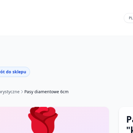
ót do sklepu
orystyczne
Pasy diamentowe 6cm
🌹
P
"