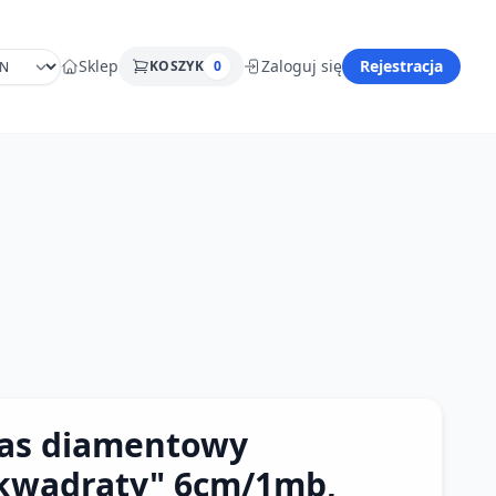
Sklep
Zaloguj się
Rejestracja
KOSZYK
0
as diamentowy
kwadraty" 6cm/1mb,