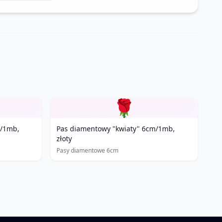
🌹
m/1mb,
Pas diamentowy "kwiaty" 6cm/1mb,
złoty
Pasy diamentowe 6cm