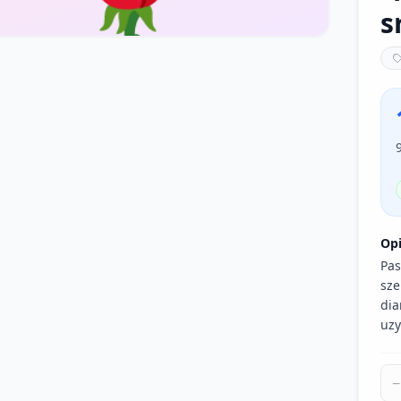
s
Op
Pas
sze
dia
uzy
−