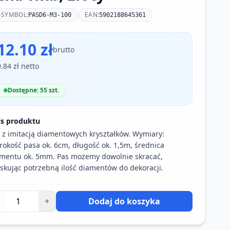
SYMBOL:
EAN:
PASD6-M3-100
5902188645361
12.10 zł
brutto
9.84 zł netto
Dostępne: 55 szt.
is produktu
 z imitacją diamentowych kryształków. Wymiary:
rokość pasa ok. 6cm, długość ok. 1,5m, średnica
mentu ok. 5mm. Pas możemy dowolnie skracać,
skując potrzebną ilość diamentów do dekoracji.
+
Dodaj do koszyka