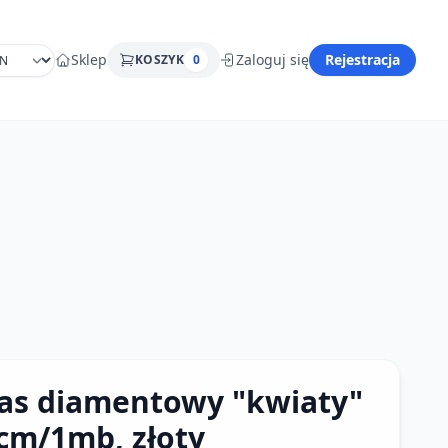
Sklep
Zaloguj się
Rejestracja
KOSZYK
0
as diamentowy "kwiaty"
cm/1mb, złoty