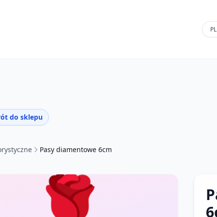
ót do sklepu
orystyczne
Pasy diamentowe 6cm
🌹
P
6