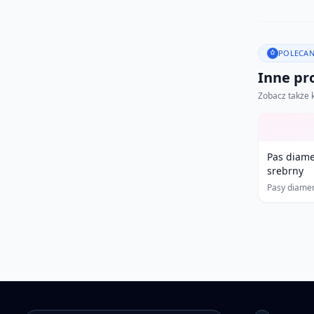
POLECAN
Inne pro
Zobacz także 
Pas diam
srebrny
Pasy diame