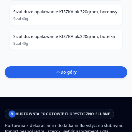
Sizal duże opakowanie KISZKA ok.320gram, bordowy
Sizal 40g
Sizal duże opakowanie KISZKA ok.320gram, butelka
Sizal 40g
Do góry
HURTOWNIA POGOTOWIE FLORYSTYCZNO-ŚLUBNE
Hurtownia z dekoracjami i dodatkami florystyczno ślubnymi.
Import bezpośredni i szeroki wybór asortymentu dla