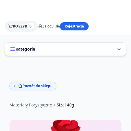
KOSZYK
0
Zaloguj się
Rejestracja
Kategorie
Powrót do sklepu
Materiały florystyczne
Sizal 40g