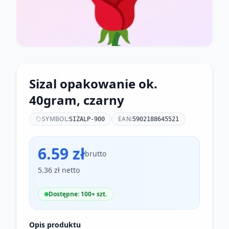
🌹
Sizal opakowanie ok.
40gram, czarny
SYMBOL:
EAN:
SIZALP-900
5902188645521
6.59 zł
brutto
5.36 zł netto
Dostępne: 100+ szt.
Opis produktu