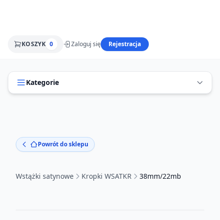
KOSZYK
0
Zaloguj się
Rejestracja
Kategorie
Powrót do sklepu
Wstążki satynowe
Kropki WSATKR
38mm/22mb