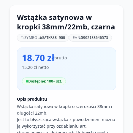
Wstążka satynowa w
kropki 38mm/22mb, czarna
SYMBOL:
EAN:
WSATKR38-900
5902188646573
18.70 zł
brutto
15.20 zł netto
Dostępne: 100+ szt.
Opis produktu
Wstążka satynowa w kropki o szerokości 38mm i
długości 22mb.
Jest to błyszcząca wstążka z powodzeniem można
ją wykorzystać przy ozdabianiu art.
styropianowych, dekoracjach ślubnych i wielu