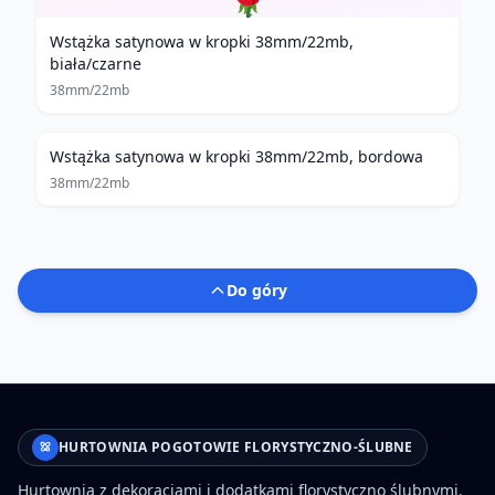
Wstążka satynowa w kropki 38mm/22mb,
biała/czarne
38mm/22mb
Wstążka satynowa w kropki 38mm/22mb, bordowa
38mm/22mb
Do góry
HURTOWNIA POGOTOWIE FLORYSTYCZNO-ŚLUBNE
Hurtownia z dekoracjami i dodatkami florystyczno ślubnymi.