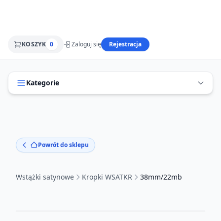
KOSZYK
0
Zaloguj się
Rejestracja
Kategorie
Powrót do sklepu
Wstążki satynowe
Kropki WSATKR
38mm/22mb