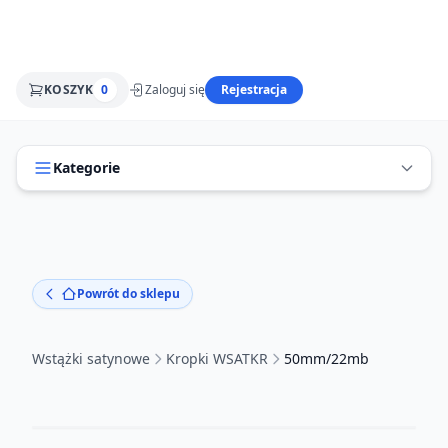
KOSZYK
0
Zaloguj się
Rejestracja
Kategorie
Powrót do sklepu
Wstążki satynowe
Kropki WSATKR
50mm/22mb