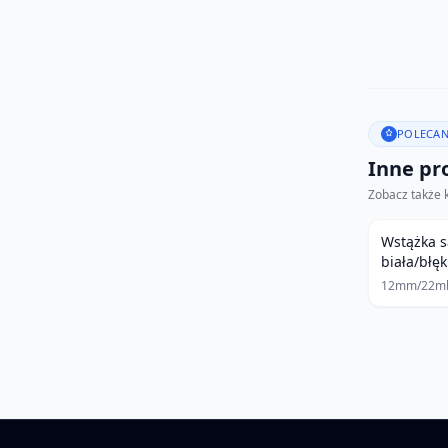
POLECAN
Inne pro
Zobacz także 
Wstążka 
biała/błęk
12mm/22m