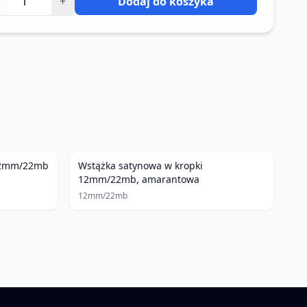
+
Dodaj do koszyka
 12mm/22mb
Wstążka satynowa w kropki
12mm/22mb, amarantowa
12mm/22mb