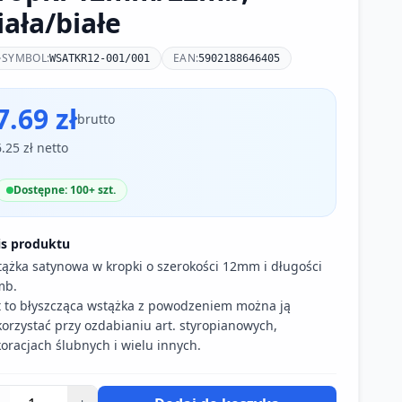
iała/białe
SYMBOL:
EAN:
WSATKR12-001/001
5902188646405
7.69 zł
brutto
6.25 zł netto
Dostępne: 100+ szt.
is produktu
ążka satynowa w kropki o szerokości 12mm i długości
mb.
t to błyszcząca wstążka z powodzeniem można ją
orzystać przy ozdabianiu art. styropianowych,
oracjach ślubnych i wielu innych.