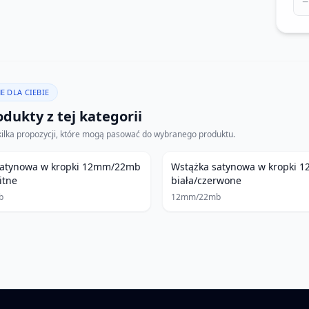
−
E DLA CIEBIE
dukty z tej kategorii
kilka propozycji, które mogą pasować do wybranego produktu.
satynowa w kropki 12mm/22mb
Wstążka satynowa w kropki
itne
biała/czerwone
b
12mm/22mb