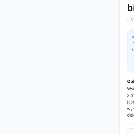
b
Op
Wst
22
Jes
wyk
dek