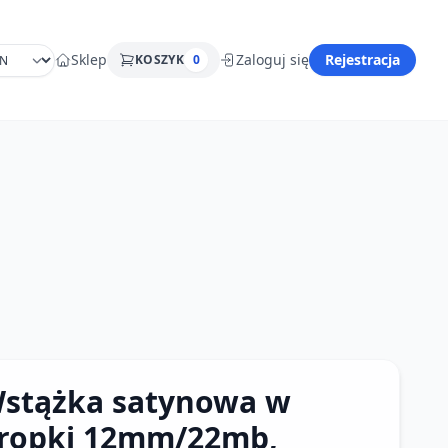
Sklep
Zaloguj się
Rejestracja
KOSZYK
0
stążka satynowa w
ropki 12mm/22mb,