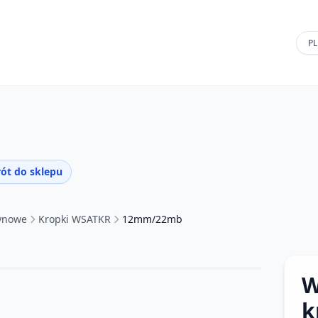
ót do sklepu
tynowe
Kropki WSATKR
12mm/22mb
W
k