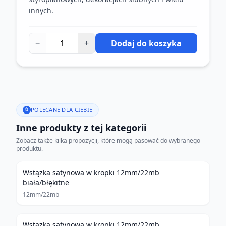
innych.
−
+
Dodaj do koszyka
POLECANE DLA CIEBIE
Inne produkty z tej kategorii
Zobacz także kilka propozycji, które mogą pasować do wybranego
produktu.
Wstążka satynowa w kropki 12mm/22mb
biała/błękitne
12mm/22mb
Wstążka satynowa w kropki 12mm/22mb