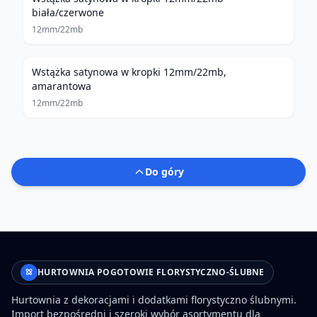
biała/czerwone
12mm/22mb
Wstążka satynowa w kropki 12mm/22mb,
amarantowa
12mm/22mb
Do góry
HURTOWNIA POGOTOWIE FLORYSTYCZNO-ŚLUBNE
Hurtownia z dekoracjami i dodatkami florystyczno ślubnymi.
Import bezpośredni i szeroki wybór asortymentu dla