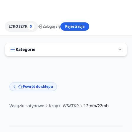
KOSZYK
0
Zaloguj się
Rejestracja
Kategorie
Powrót do sklepu
Wstążki satynowe
Kropki WSATKR
12mm/22mb