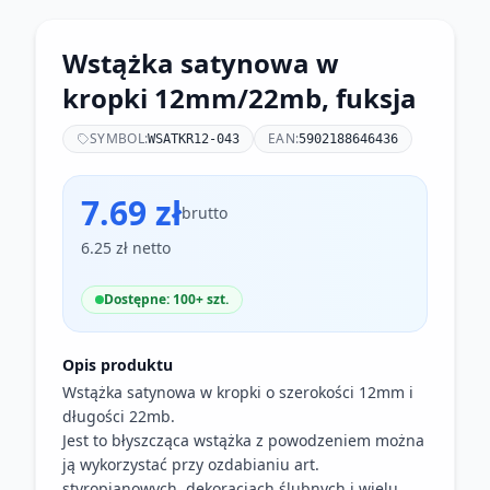
Wstążka satynowa w
kropki 12mm/22mb, fuksja
SYMBOL:
EAN:
WSATKR12-043
5902188646436
7.69 zł
brutto
6.25 zł netto
Dostępne: 100+ szt.
Opis produktu
Wstążka satynowa w kropki o szerokości 12mm i
długości 22mb.
Jest to błyszcząca wstążka z powodzeniem można
ją wykorzystać przy ozdabianiu art.
styropianowych, dekoracjach ślubnych i wielu