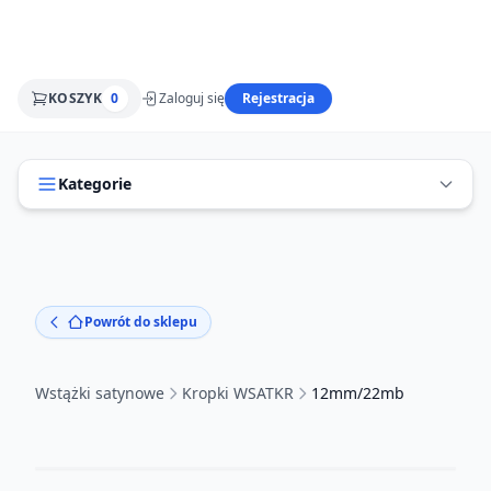
KOSZYK
0
Zaloguj się
Rejestracja
Kategorie
Powrót do sklepu
Wstążki satynowe
Kropki WSATKR
12mm/22mb