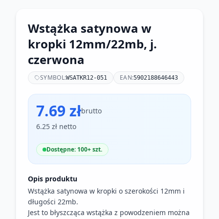
Wstążka satynowa w
kropki 12mm/22mb, j.
czerwona
SYMBOL:
EAN:
WSATKR12-051
5902188646443
7.69 zł
brutto
6.25 zł netto
Dostępne: 100+ szt.
Opis produktu
Wstążka satynowa w kropki o szerokości 12mm i
długości 22mb.
Jest to błyszcząca wstążka z powodzeniem można