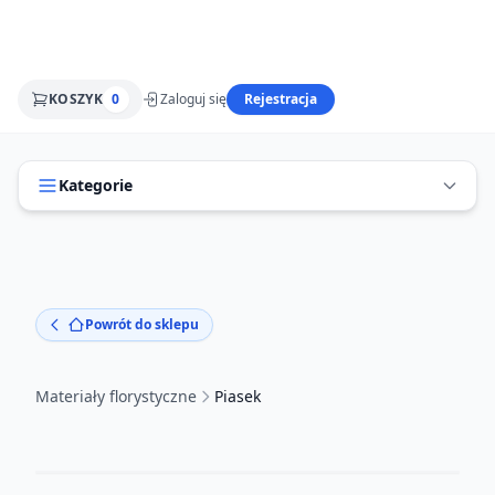
KOSZYK
0
Zaloguj się
Rejestracja
Kategorie
Powrót do sklepu
Materiały florystyczne
Piasek