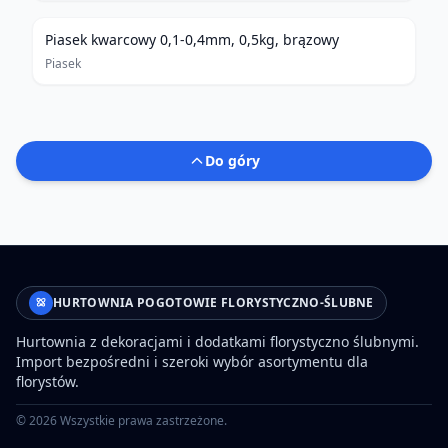
Piasek kwarcowy 0,1-0,4mm, 0,5kg, brązowy
Piasek
Do góry
HURTOWNIA POGOTOWIE FLORYSTYCZNO-ŚLUBNE
Hurtownia z dekoracjami i dodatkami florystyczno ślubnymi.
Import bezpośredni i szeroki wybór asortymentu dla
florystów.
©
2026
Wszystkie prawa zastrzeżone.