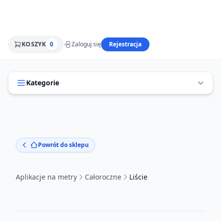
KOSZYK
0
Zaloguj się
Rejestracja
Kategorie
Powrót do sklepu
Aplikacje na metry
Całoroczne
Liście