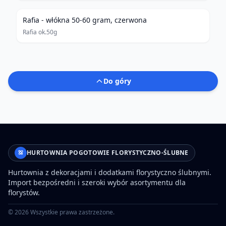
Rafia - włókna 50-60 gram, czerwona
Rafia ok.50g
Do góry
HURTOWNIA POGOTOWIE FLORYSTYCZNO-ŚLUBNE
Hurtownia z dekoracjami i dodatkami florystyczno ślubnymi.
Import bezpośredni i szeroki wybór asortymentu dla
florystów.
©
2026
Wszystkie prawa zastrzeżone.