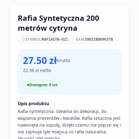
Rafia Syntetyczna 200
metrów cytryna
SYMBOL:
EAN:
RAFIASYN-021
5902188690378
27.50 zł
brutto
22.36 zł netto
Dostępne: 8 szt.
Opis produktu
Rafia syntetyczna. Idealna do dekoracji, do
wiązania prezentów i kwiatów. Rafia sztuczna jest
nawinięta na szpulę, dzięki czemu nie plącze się i
nie zajmuje tyle miejsca co rafia naturalna.
Długość 200 metrów.