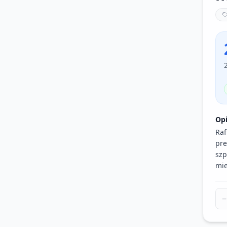
Op
Raf
pre
szp
mie
−