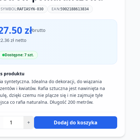
SYMBOL:
EAN:
RAFIASYN-030
5902188613834
27.50 zł
brutto
22.36 zł netto
Dostępne: 7 szt.
is produktu
ia syntetyczna. Idealna do dekoracji, do wiązania
zentów i kwiatów. Rafia sztuczna jest nawinięta na
ulę, dzięki czemu nie plącze się i nie zajmuje tyle
jsca co rafia naturalna. Długość 200 metrów.
+
Dodaj do koszyka