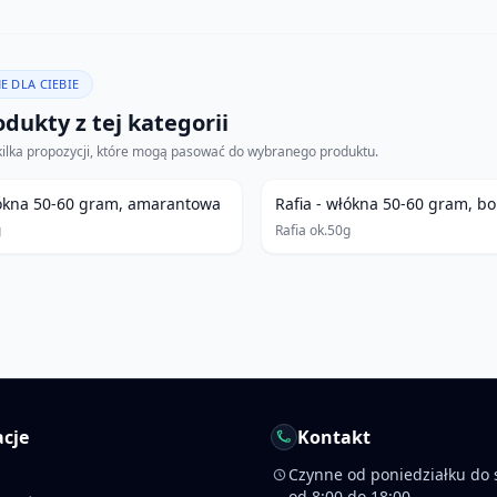
E DLA CIEBIE
dukty z tej kategorii
kilka propozycji, które mogą pasować do wybranego produktu.
łókna 50-60 gram, amarantowa
Rafia - włókna 50-60 gram, b
g
Rafia ok.50g
cje
Kontakt
Czynne od poniedziałku do 
od 8:00 do 18:00