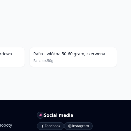
ordowa
Rafia - włókna 50-60 gram, czerwona
Rafia ok.50g
Social media
soboty
Facebook
Instagram