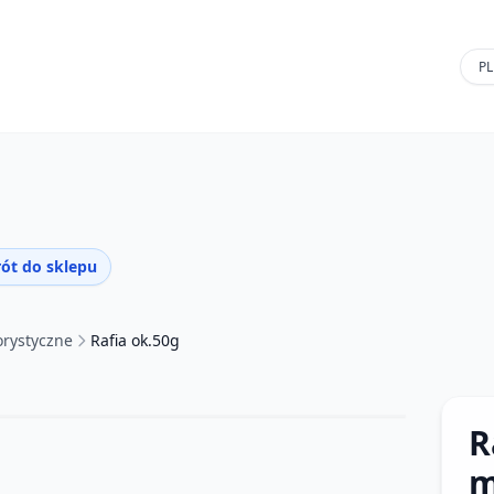
ót do sklepu
orystyczne
Rafia ok.50g
R
m