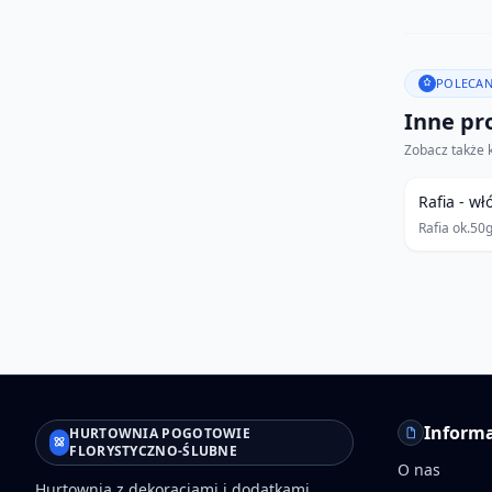
POLECAN
Inne pro
Zobacz także 
Rafia - w
Rafia ok.50
Informa
HURTOWNIA POGOTOWIE
FLORYSTYCZNO-ŚLUBNE
O nas
Hurtownia z dekoracjami i dodatkami