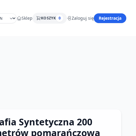
Sklep
Zaloguj się
Rejestracja
KOSZYK
0
afia Syntetyczna 200
etrów pomarańczowa