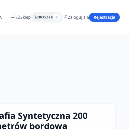
Sklep
Zaloguj się
Rejestracja
KOSZYK
0
afia Syntetyczna 200
etrów bordowa