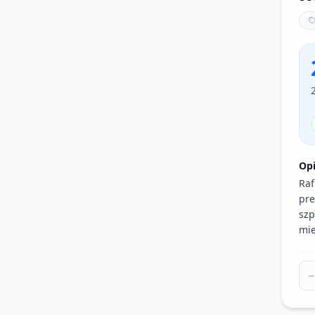
Op
Raf
pre
szp
mie
−