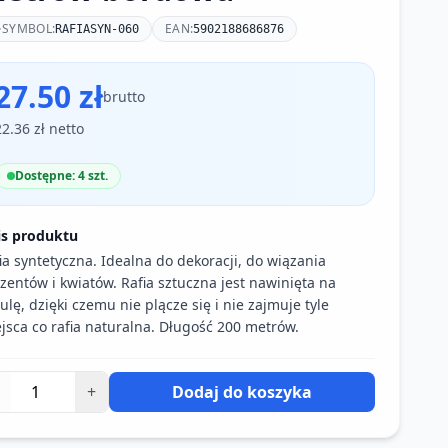
SYMBOL:
EAN:
RAFIASYN-060
5902188686876
27.50 zł
brutto
22.36 zł netto
Dostępne: 4 szt.
is produktu
ia syntetyczna. Idealna do dekoracji, do wiązania
zentów i kwiatów. Rafia sztuczna jest nawinięta na
ulę, dzięki czemu nie plącze się i nie zajmuje tyle
jsca co rafia naturalna. Długość 200 metrów.
+
Dodaj do koszyka