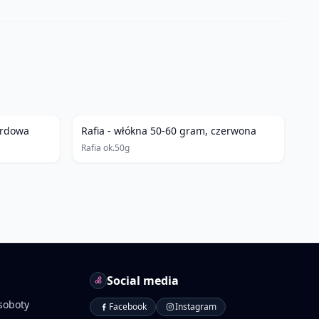
ordowa
Rafia - włókna 50-60 gram, czerwona
Rafia ok.50g
Social media
soboty
Facebook
Instagram