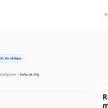
ót do sklepu
orystyczne
Rafia ok.50g
R
m