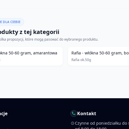
E DLA CIEBIE
dukty z tej kategorii
kilka propozycji, które mogą pasować do wybranego produktu.
łókna 50-60 gram, amarantowa
Rafia - włókna 50-60 gram, b
g
Rafia ok.50g
cje
Kontakt
Czynne od poniedziałku do 
od 8:00 do 18:00