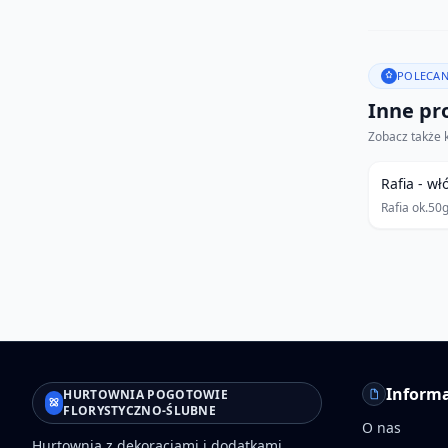
POLECAN
Inne pro
Zobacz także 
Rafia - w
Rafia ok.50
Informa
HURTOWNIA POGOTOWIE
FLORYSTYCZNO-ŚLUBNE
O nas
Hurtownia z dekoracjami i dodatkami