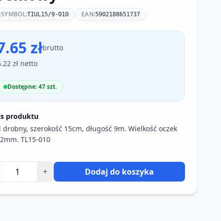
SYMBOL:
EAN:
TIUL15/9-010
5902188651737
7.65 zł
brutto
6.22 zł netto
Dostępne: 47 szt.
is produktu
l drobny, szerokość 15cm, długość 9m. Wielkość oczek
 2mm. TL15-010
+
Dodaj do koszyka