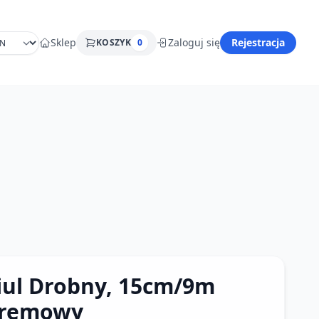
Sklep
Zaloguj się
Rejestracja
KOSZYK
0
iul Drobny, 15cm/9m
remowy