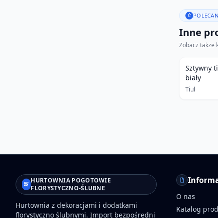
POLECAN
Inne pro
Zobacz także 
Sztywny t
biały
Tiul
Informa
HURTOWNIA POGOTOWIE
FLORYSTYCZNO-ŚLUBNE
O nas
Hurtownia z dekoracjami i dodatkami
Katalog pro
florystyczno ślubnymi. Import bezpośredni