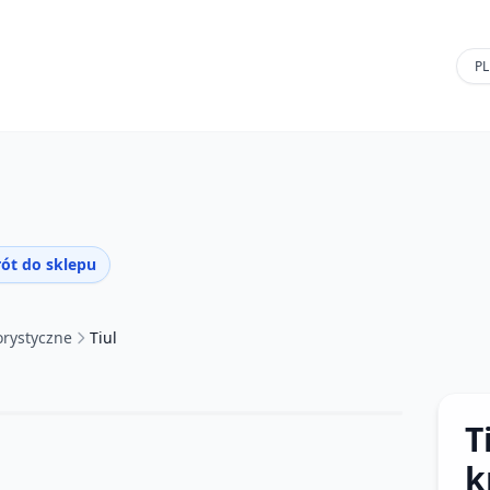
ót do sklepu
orystyczne
Tiul
T
k