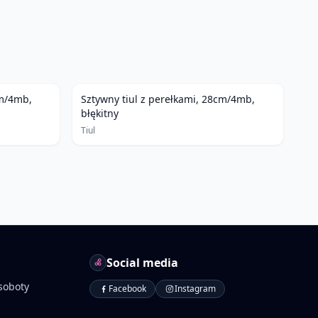
cm/4mb,
Sztywny tiul z perełkami, 28cm/4mb,
błękitny
Tiul
Social media
soboty
Facebook
Instagram