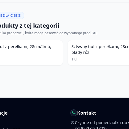
E DLA CIEBIE
dukty z tej kategorii
kilka propozycji, które mogą pasować do wybranego produktu.
iul z perełkami, 28cm/4mb,
Sztywny tiul z perełkami, 28
blady róż
Tiul
cje
Kontakt
Czynne od poniedziałku do 
od 8:00 do 18:00