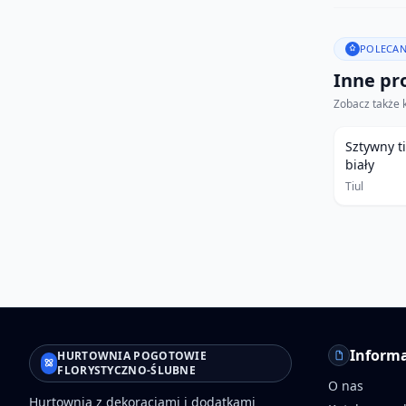
POLECAN
Inne pro
Zobacz także 
Sztywny t
biały
Tiul
Informa
HURTOWNIA POGOTOWIE
FLORYSTYCZNO-ŚLUBNE
O nas
Hurtownia z dekoracjami i dodatkami