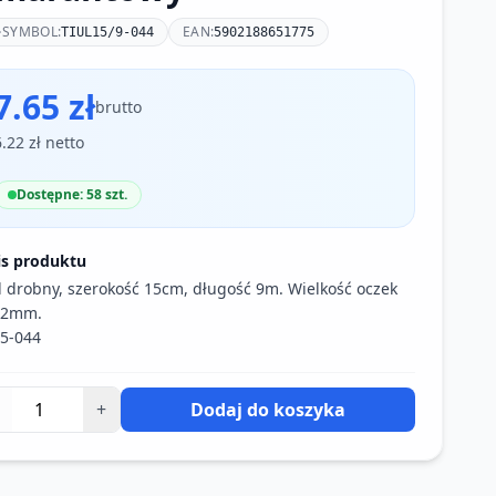
SYMBOL:
EAN:
TIUL15/9-044
5902188651775
7.65 zł
brutto
6.22 zł netto
Dostępne: 58 szt.
is produktu
l drobny, szerokość 15cm, długość 9m. Wielkość oczek
 2mm.
5-044
+
Dodaj do koszyka