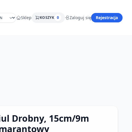
Sklep
Zaloguj się
Rejestracja
KOSZYK
0
iul Drobny, 15cm/9m
marantowy