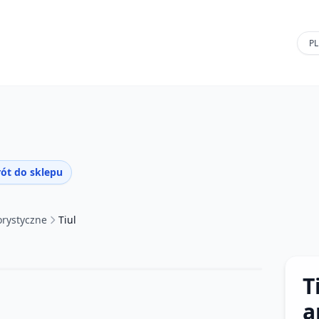
ót do sklepu
orystyczne
Tiul
T
a