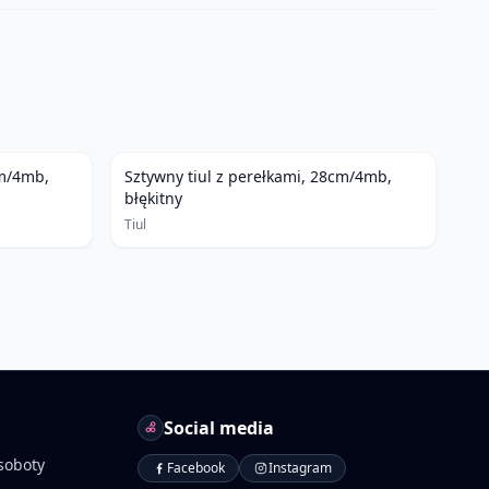
cm/4mb,
Sztywny tiul z perełkami, 28cm/4mb,
błękitny
Tiul
Social media
soboty
Facebook
Instagram