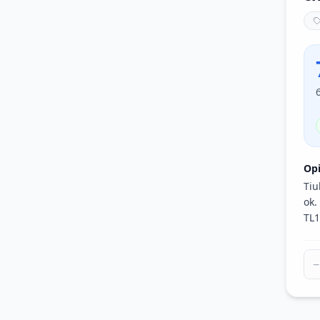
Op
Tiu
ok.
TL1
−