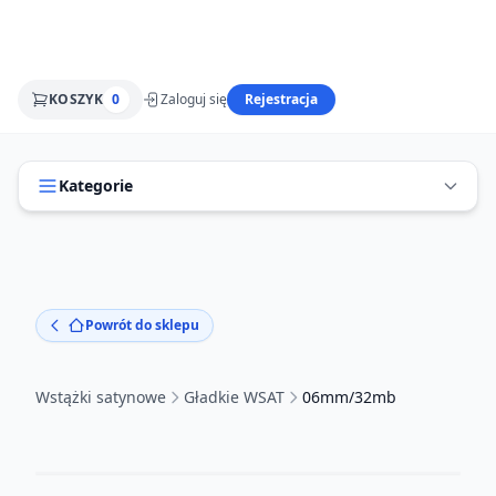
KOSZYK
0
Zaloguj się
Rejestracja
Kategorie
Powrót do sklepu
Wstążki satynowe
Gładkie WSAT
06mm/32mb