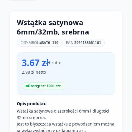
Wstążka satynowa
6mm/32mb, srebrna
SYMBOL:
EAN:
WSAT6-110
5902188661101
3.67 zł
brutto
2.98 zł netto
Dostępne: 100+ szt.
Opis produktu
Wstążka satynowa o szerokości 6mm i długości
32mb srebrna.
Jest to błyszcząca wstążka z powodzeniem można
ją wykorzystać przy ozdabianiu art.