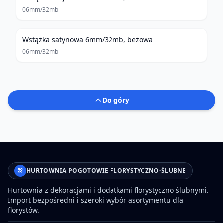
06mm/32mb
Wstążka satynowa 6mm/32mb, beżowa
06mm/32mb
Do góry
HURTOWNIA POGOTOWIE FLORYSTYCZNO-ŚLUBNE
Hurtownia z dekoracjami i dodatkami florystyczno ślubnymi.
Import bezpośredni i szeroki wybór asortymentu dla
florystów.