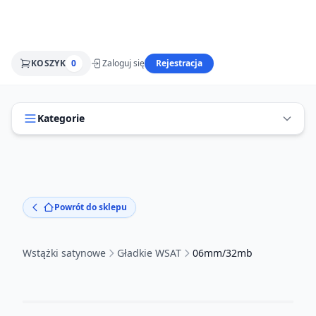
KOSZYK
0
Zaloguj się
Rejestracja
Kategorie
Powrót do sklepu
Wstążki satynowe
Gładkie WSAT
06mm/32mb