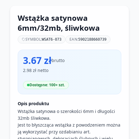
Wstążka satynowa
6mm/32mb, śliwkowa
SYMBOL:
EAN:
WSAT6-073
5902188660739
3.67 zł
brutto
2.98 zł netto
Dostępne: 100+ szt.
Opis produktu
Wstążka satynowa o szerokości 6mm i długości
32mb śliwkowa.
Jest to błyszcząca wstążka z powodzeniem można
ją wykorzystać przy ozdabianiu art.
styropianowych, dekoracjach ślubnych i wielu