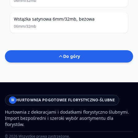
06mm/32mb
Wstążka satynowa 6mm/32mb, beżowa
06mm/32mb
Do góry
HURTOWNIA POGOTOWIE FLORYSTYCZNO-ŚLUBNE
Hurtownia z dekoracjami i dodatkami florystyczno ślubnymi.
Import bezpośredni i szeroki wybór asortymentu dla
florystów.
©
2026
Wszystkie prawa zastrzeżone.