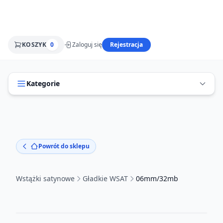
KOSZYK
0
Zaloguj się
Rejestracja
Kategorie
Powrót do sklepu
Wstążki satynowe
Gładkie WSAT
06mm/32mb