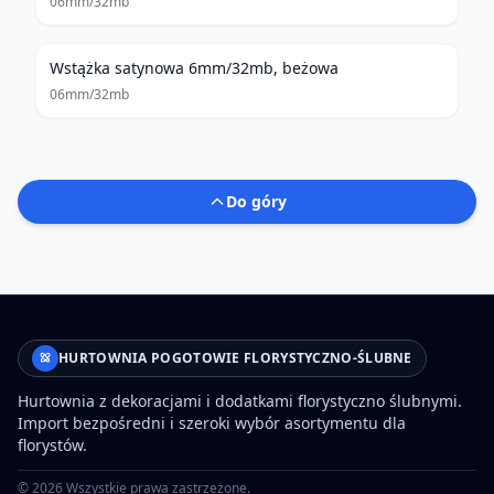
06mm/32mb
Wstążka satynowa 6mm/32mb, beżowa
06mm/32mb
Do góry
HURTOWNIA POGOTOWIE FLORYSTYCZNO-ŚLUBNE
Hurtownia z dekoracjami i dodatkami florystyczno ślubnymi.
Import bezpośredni i szeroki wybór asortymentu dla
florystów.
©
2026
Wszystkie prawa zastrzeżone.