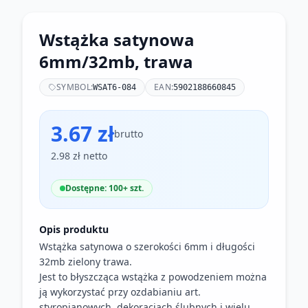
Wstążka satynowa
6mm/32mb, trawa
SYMBOL:
EAN:
WSAT6-084
5902188660845
3.67 zł
brutto
2.98 zł netto
Dostępne: 100+ szt.
Opis produktu
Wstążka satynowa o szerokości 6mm i długości
32mb zielony trawa.
Jest to błyszcząca wstążka z powodzeniem można
ją wykorzystać przy ozdabianiu art.
styropianowych, dekoracjach ślubnych i wielu