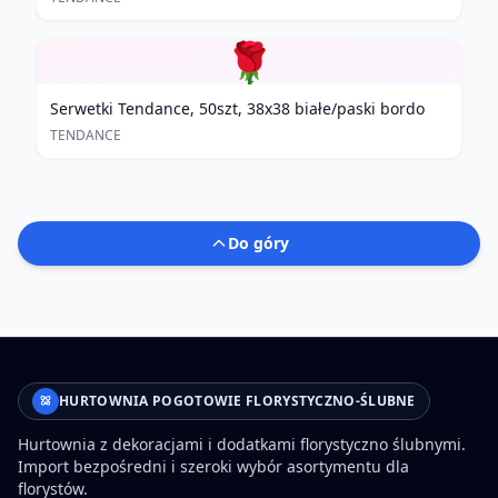
🌹
Serwetki Tendance, 50szt, 38x38 białe/paski bordo
TENDANCE
Do góry
HURTOWNIA POGOTOWIE FLORYSTYCZNO-ŚLUBNE
Hurtownia z dekoracjami i dodatkami florystyczno ślubnymi.
Import bezpośredni i szeroki wybór asortymentu dla
florystów.