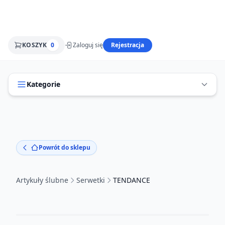
KOSZYK
0
Zaloguj się
Rejestracja
Kategorie
Powrót do sklepu
Artykuły ślubne
Serwetki
TENDANCE