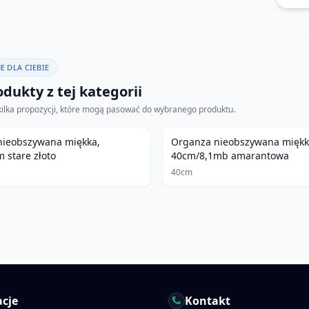
E DLA CIEBIE
dukty z tej kategorii
kilka propozycji, które mogą pasować do wybranego produktu.
nieobszywana miękka,
Organza nieobszywana miękk
 stare złoto
40cm/8,1mb amarantowa
40cm
cje
Kontakt