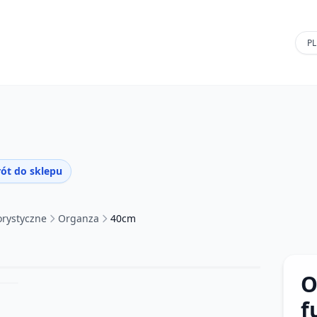
ót do sklepu
orystyczne
Organza
40cm
O
f