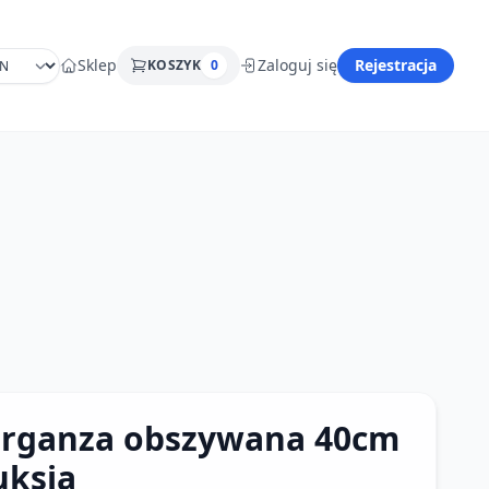
Sklep
Zaloguj się
Rejestracja
KOSZYK
0
rganza obszywana 40cm
uksja