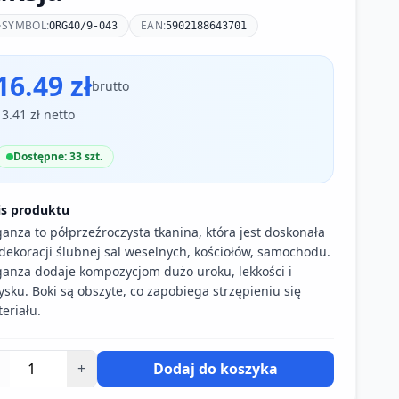
SYMBOL:
EAN:
ORG40/9-043
5902188643701
16.49 zł
brutto
13.41 zł netto
Dostępne: 33 szt.
is produktu
anza to półprzeźroczysta tkanina, która jest doskonała
dekoracji ślubnej sal weselnych, kościołów, samochodu.
anza dodaje kompozycjom dużo uroku, lekkości i
ysku. Boki są obszyte, co zapobiega strzępieniu się
eriału.
+
Dodaj do koszyka