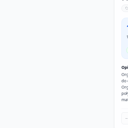
Op
Org
do 
Org
poł
mat
−