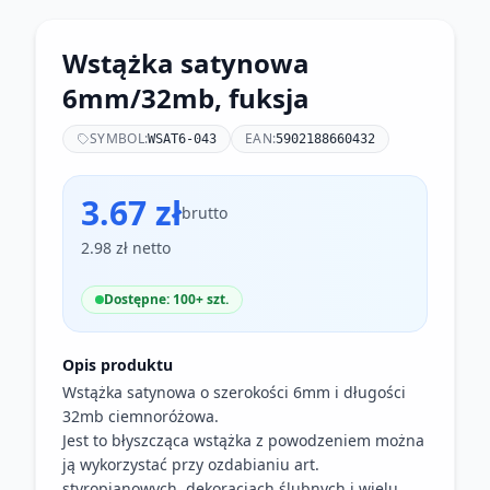
Wstążka satynowa
6mm/32mb, fuksja
SYMBOL:
EAN:
WSAT6-043
5902188660432
3.67 zł
brutto
2.98 zł netto
Dostępne: 100+ szt.
Opis produktu
Wstążka satynowa o szerokości 6mm i długości
32mb ciemnoróżowa.
Jest to błyszcząca wstążka z powodzeniem można
ją wykorzystać przy ozdabianiu art.
styropianowych, dekoracjach ślubnych i wielu