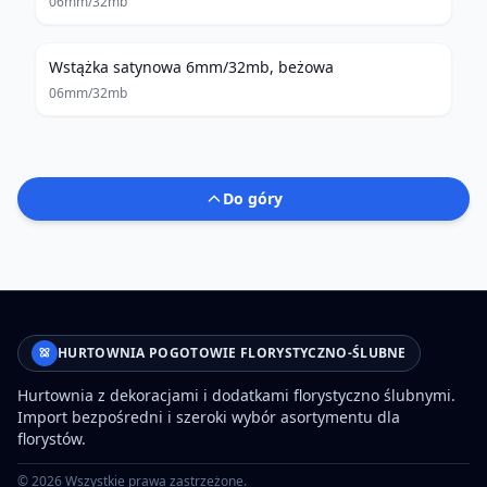
06mm/32mb
Wstążka satynowa 6mm/32mb, beżowa
06mm/32mb
Do góry
HURTOWNIA POGOTOWIE FLORYSTYCZNO-ŚLUBNE
Hurtownia z dekoracjami i dodatkami florystyczno ślubnymi.
Import bezpośredni i szeroki wybór asortymentu dla
florystów.
©
2026
Wszystkie prawa zastrzeżone.