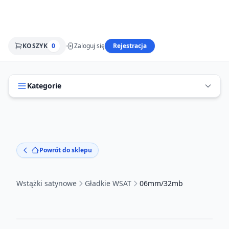
KOSZYK
0
Zaloguj się
Rejestracja
Kategorie
Powrót do sklepu
Wstążki satynowe
Gładkie WSAT
06mm/32mb