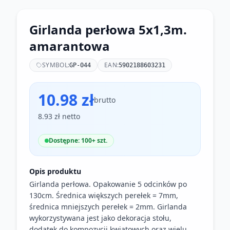
Girlanda perłowa 5x1,3m.
amarantowa
SYMBOL:
EAN:
GP-044
5902188603231
10.98 zł
brutto
8.93 zł netto
Dostępne: 100+ szt.
Opis produktu
Girlanda perłowa. Opakowanie 5 odcinków po
130cm. Średnica większych perełek = 7mm,
średnica mniejszych perełek = 2mm. Girlanda
wykorzystywana jest jako dekoracja stołu,
dodatek do kompozycji kwiatowych oraz wielu