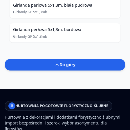
Girlanda perłowa 5x1,3m. biała pudrowa
Girlandy GP 5x1,3mb
Girlanda perłowa 5x1,3m. bordowa
Girlandy GP 5x1,3mb
Do góry
HURTOWNIA POGOTOWIE FLORYSTYCZNO-ŚLUBNE
Hurtownia z dekoracjami i dodatkami florystyczno ślubnymi.
Import bezpośredni i szeroki wybór asortymentu dla
florystów.