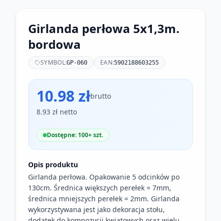
Girlanda perłowa 5x1,3m.
bordowa
SYMBOL:
EAN:
GP-060
5902188603255
10.98 zł
brutto
8.93 zł netto
Dostępne: 100+ szt.
Opis produktu
Girlanda perłowa. Opakowanie 5 odcinków po
130cm. Średnica większych perełek = 7mm,
średnica mniejszych perełek = 2mm. Girlanda
wykorzystywana jest jako dekoracja stołu,
dodatek do kompozycji kwiatowych oraz wielu