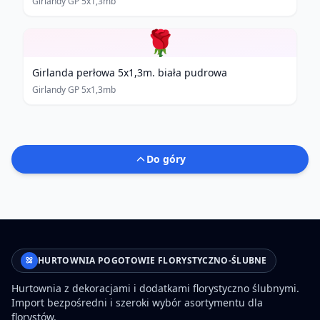
Girlandy GP 5x1,3mb
🌹
Girlanda perłowa 5x1,3m. biała pudrowa
Girlandy GP 5x1,3mb
Do góry
HURTOWNIA POGOTOWIE FLORYSTYCZNO-ŚLUBNE
Hurtownia z dekoracjami i dodatkami florystyczno ślubnymi.
Import bezpośredni i szeroki wybór asortymentu dla
florystów.